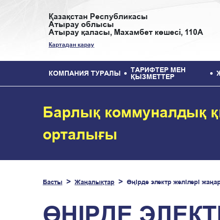
Қазақстан Республикасы
Атырау облысы
Атырау қаласы, Махамбет көшесі, 110А
Картадан қарау
ТАРИФТЕР МЕН
КОМПАНИЯ ТУРАЛЫ
ҚЫЗМЕТТЕР
Барлық коммуналдық қ
орталығы
Басты
Жаңалықтар
Өңірде электр желілері жаңа
ӨҢІРДЕ ЭЛЕК