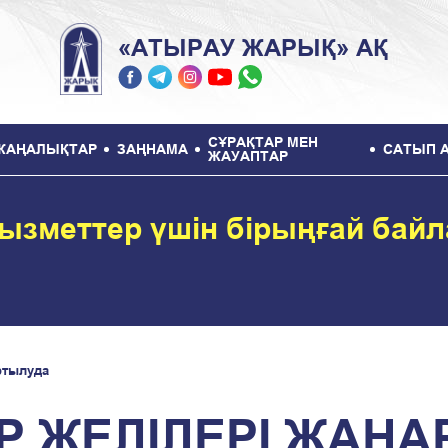
«АТЫРАУ ЖАРЫҚ» АҚ
СҰРАҚТАР МЕН
ЖАҢАЛЫҚТАР
ЗАҢНАМА
САТЫП 
ЖАУАПТАР
ызметтер үшін бірыңғай бай
ртылуда
ТР ЖЕЛІЛЕРІ ЖАҢ