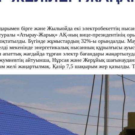
мдарымен бірге және Жылыойда екі электробекеттің ныс
ұл туралы «Атырау-Жарық» АҚ-ның вице-президентінің о
а тоқтатылды. Бүгінде жұмыстардың 32%-ы орындалды. 
елді мекенінде энергетикалық нысанның құрылғысы ауыс
 апаттық жағдайда тұрған электр бағандары жаңартылуда.
умиевтің айтуынша, Нұрсая және Жерұйық шағынауданын
ым желі жаңартылмақ. Қазір 7,5 шақырым жер қазылды. 