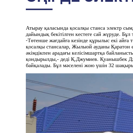
Атырау қаласында қосалқы станса электр сы
дайындық бекітілген кестеге сай жүруде. Б
⁃Төтенше жағдайға кезінде құрылыс екі айғ
қосалқы стансалар, Жылыой ауданы Қаратон 
әкімдікпен арадағы келісімшартқа байланысты
қондырылды,- деді Қ.Джумиев. Қуанышбек Дж
байқалады. Бұл мәселені жою үшін 32 шақыр