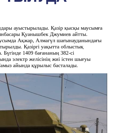
андары ауыстырылады. Қазір қысқы маусымға
рынбасары Қуанышбек Джумиев айтты.
Маусымда Ақжар, Алмагүл шағынауданындағы
тырылды. Қазіргі уақытта облыстық
 Бүгінде 1409 бағананың 382-сі
да электр желісінің жиі істен шығуы
Тамыз айында құрылыс басталады.