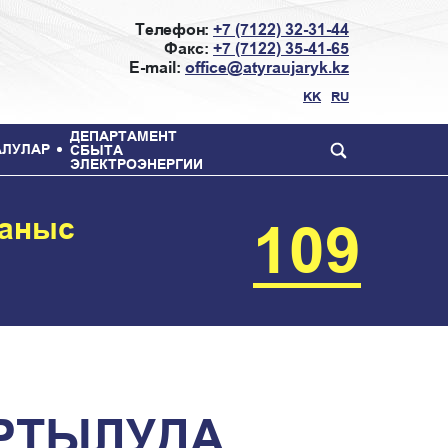
Телефон:
+7 (7122) 32-31-44
Факс:
+7 (7122) 35-41-65
E-mail:
office@atyraujaryk.kz
KK
RU
ДЕПАРТАМЕНТ
АЛУЛАР
СБЫТА
ЭЛЕКТРОЭНЕРГИИ
ланыс
109
АРТЫЛУДА