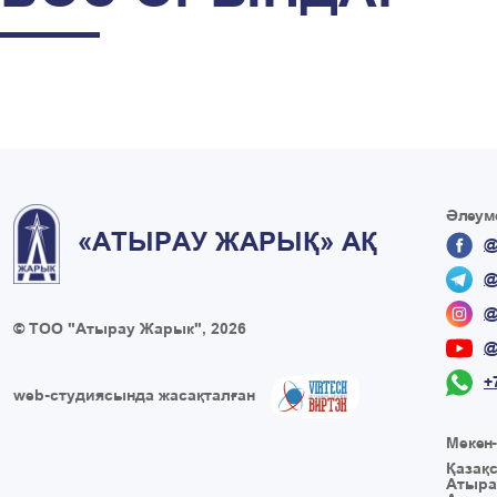
Әлеуме
«АТЫРАУ ЖАРЫҚ» АҚ
@
@
@
© ТОО "Атырау Жарык", 2026
@
+
web-студиясында жасақталған
Мекен
Қазақ
Атыра