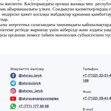
ғы жиілеген. Кәсіпорындағы орташа жалақы мен респуб
ың айырмашылығы үлкен. Сондықтан қызметкерлердің еңб
ң, өндіріске қажет қосалқы жабдықтар құнының қымбатт
отыр.
арқылы энергетика саласындағы заңнамадағы қайшылықта
іктеме ретінде жариялау үшін жіберілді және алдағы уақ
рсы органнан немесе табиғи монополия субъектісінен түс
Әлеуметтік желілер
Телефон
@atyrau.jaryk
+7 (7122) 32-31-
109
@atyraujaryk
@atyrau_jaryk
Факс
+7 (7122) 35-41-
@atyrauenergycomplex
+7 (771) 177 00 08
E-mail