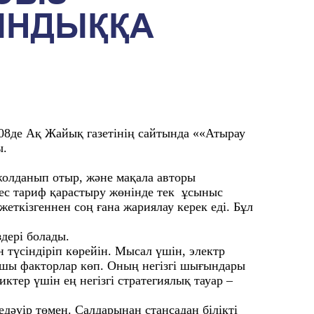
ЫНДЫҚҚА
:08де Ақ Жайық газетінің сайтында ««Атырау
ы.
 жолданып отыр, және мақала авторы
ес тариф қарастыру жөнінде тек ұсыныс
жеткізгеннен соң ғана жариялау керек еді. Бұл
здері болады.
 түсіндіріп көрейін. Мысал үшін, электр
ушы факторлар көп. Оның негізгі шығындары
иктер үшін ең негізгі стратегиялық тауар –
әуір төмен. Салдарынан стансадан білікті