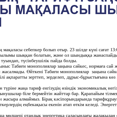
ТТЫ МАҚАЛАСЫ Ш
Ы
 мақаласы себепкер болып отыр. 23 шілде күні сағат 13
арылымы шыққан болатын, және ол шындыққа жанаспайд
 туындап, түсінбеушілік пайда болды.
ұсыныс Табиғи монополиялар заңына сәйкес, нормаға сай
н жасалмады. Өйткені Табиғи монополиялар заңына сәйк
лі ақпаратты зерттеп, зерделеп, дұрыс-бұрыстығына көз 
.
н түріне жаңа тариф енгізудің өзіндік экономикалық негі
ынушылар біле бермейтін жайттар бар. Қарапайым тілмен
н жасыра алмаймыз. Бірақ кәсіпорындарында тарифқұра
ткерлердің еңбекақысы екенін атап өткім келеді. Энергет
 мөлшері отандық энергетика саласындағы жалақыдан ед