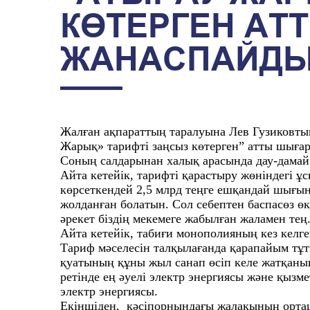
КӨТЕРГЕН А
ЖАНАСПАЙД
Жалған ақпараттың таралуына Лев Гузиковтың
Жарық» тарифті заңсыз көтерген” атты шығ
Соның салдарынан халық арасында дау-дамай
Айта кетейік, тарифті қарастыру жөніндегі 
көрсеткендей 2,5 млрд теңге ешқандай шығы
жолданған болатын. Сол себептен баспасөз өкі
әрекет біздің мекемеге жабылған жаламен тең
Айта кетейік, табиғи монополияның кез келге
Тариф мәселесін талқылағанда қарапайым тұт
қуатының құны жыл санап өсіп келе жатқаны
ретінде ең әуелі электр энергиясы және қызме
электр энергиясы.
Екіншіден, кәсіпорнындағы жалақының орташа