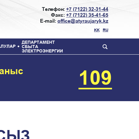
Телефон:
+7 (7122) 32-31-44
Факс:
+7 (7122) 35-41-65
E-mail:
office@atyraujaryk.kz
KK
RU
ДЕПАРТАМЕНТ
АЛУЛАР
СБЫТА
ЭЛЕКТРОЭНЕРГИИ
ланыс
109
ҢСЫЗ