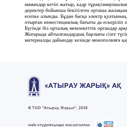
мамандар кетіп жатыр, кадр тұрақтамаушылы
деректер бойынша бекітілген орташа жалақын
есепке алынды. Бұдан басқа электр қуатыны
отырған инвестициялық бағыты да ескеріліп 
Бүгінде біз орталық мемлекеттік органдар 
Жоғарыда айтылғандардың барлығы сізге түсін
материалды дайындау кезінде монополияға қа
«АТЫРАУ ЖАРЫҚ» АҚ
© ТОО "Атырау Жарык", 2026
web-студиясында жасақталған