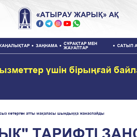
«АТЫРАУ ЖАРЫҚ» АҚ
СҰРАҚТАР МЕН
ЖАҢАЛЫҚТАР
ЗАҢНАМА
САТЫП 
ЖАУАПТАР
ызметтер үшін бірыңғай бай
ңсыз көтерген атты мақаласы шындыққа жанаспайды
ЫҚ" ТАРИФТІ ЗА