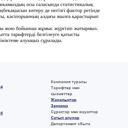
ликамыздың осы саласында статистикалық
екақысын көтеру де негізгі фактор ретінде
ауы, кәсіпорынның алдағы жылға қарастырып
рды жою бойынша жұмыс жүргізіп жатырмыз.
ытта тарифтерді белгілеуге қатысты
ініктеме алуыңыз сұралады.
Компания туралы
44
Тарифтер мен
қызметтер
Жаңалықтар
Заңнама
Сұрақтар мен жауаптар
65
Сатып алулар
Департамент сбыта