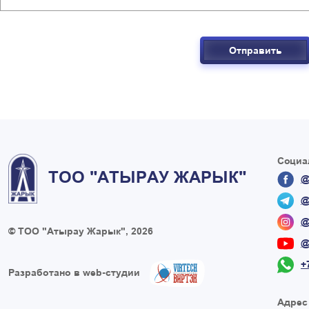
Отправить
Социа
ТОО "АТЫРАУ ЖАРЫК"
@
@
@
© ТОО "Атырау Жарык", 2026
@
+
Разработано в web-студии
Адрес