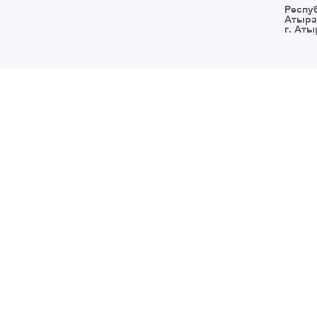
Респу
Атыра
г. Аты